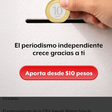
Francia e Inglaterra tienen
acuerdos con el gigante de la
ropa deportiva estadounidense
por US$40 millones y
US$50 millones, mientras que los pentacampeones del
mundo reciben US$36 millones.
Sin embargo, la dominación europea no solo se basa en el
valor económico que tienen.
Más espacios garantizados
En el formato actual, Europa recibe 13 plazas directas de
las 32 del Mundial. Le sigue África con 5.
En los casos de Sudamérica (5), Asia (3), Centro y
Norteamérica (3), hay tres plazas adicionales que se
reparten mediante un repechaje intercontinentales con
Oceanía.
El expresidente de la FIFA Joseph Blatter hizo la