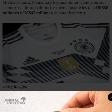
Mientras tanto, Alemania y España tienen acuerdos con
la empresa de ropa deportiva alemana que les dan
US$58
millones y US$47 millones
, respectivamente.
Getty Images
Alemania obtiene US$58 millones de Adidas.
Brasil ya no es la camiseta más querida de Nike.