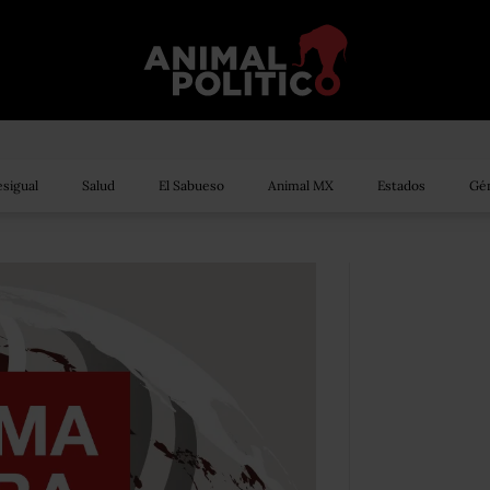
sigual
Salud
El Sabueso
Animal MX
Estados
Gén