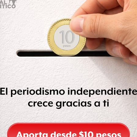
a Aeroméxico se accidentó este
rto de Durango.
cidente en Durango y estamos
er detalles", informó la aerolínea en
o, no hay cifras oficiales de