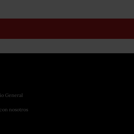
io General
con nosotros