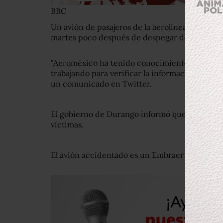
BBC
Un avión de pasajeros de la aerolínea mexican
martes poco después de despegar del aeropue
"Aeroméxico ha tenido conocimiento de un ac
trabajando para verificar la información y obten
un comunicado en Twitter.
El gobierno de Durango informó que, de moment
víctimas.
El avión accidentado es un Embraer E190.