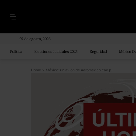
07 de agosto, 2026
Política
Elecciones Judiciales 2025
Seguridad
México De
Home
>
México: un avión de Aeroméxico cae poco después de despegar en Durango