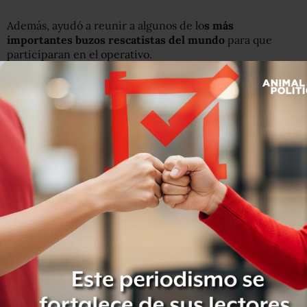
Además, ayudó a reunir a algunos de lo
s más
importantes buzos rescatistas del mundo
para que
participaran en el operativo.
Pero después del comentario de Unsworth, Musk, que de
forma regular se enfrenta a sus críticos en Twitter,
publicó una respuesta para Unsworth en la que, sin usar
su nombre, lo llamó "el expatriado británico que vive en
Tailandia".
Agregó que haría un video mostrando que el
minisubmarino podía llegar a la profundidad de la cueva
"sin problemas". Y dijo: "Lo siento pedófilo, pero
realmente tú lo pediste".