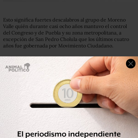
Esto significa fuertes descalabros al grupo de Moreno
Valle quién durante casi ocho años mantuvo el control
del Congreso y de Puebla y su zona metropolitana, a
excepción de San Pedro Cholula que los últimos cuatro
años fue gobernada por Movimiento Ciudadano.
Se equivocan las encuestas
Tras el cierre de las casillas cinco encuestadoras
ubicaban al candidato de Morena, Luis Miguel Barbosa
Huerta, como el probable ganador de una contienda que
estuvo manchada por balaceras y violentos robos de
urnas en la capital poblana, entre ellas la que realizó la
casa demoscópica que encabeza Roy Campos, de
Consulta Mitorfsky.
Pero a medianoche el Instituto Estatal Electoral de
Puebla dio a conocer el resultado del conteo rápido del