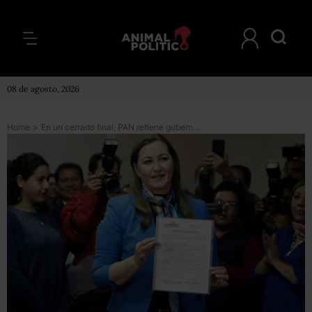
08 de agosto, 2026
Home
>
En un cerrado final, PAN retiene gubernatura de Puebla; Morena se queda a tres puntos