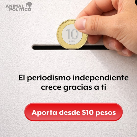
"El esfuerzo principal es la evacuación y el rescate.
Algunos de los heridos siguen siendo atendidos en las
clínicas".
El funcionario publicó imágenes mostrando
edificios
colapsados y escombros desperdigados por las calles
.
https://twitter.com/Sutopo_PN/status/102335741609461
"El terremoto se sintió tan fuertemente que los turistas
entraron en pánico y huyeron de sus hoteles", afirmó a la
BBC Lalu Muhammad Iqbal, director de protección al
ciudadano de la Cancillería.
Un testigo comentó a la agencia AFP sobre el caos que
siguió al sismo.
"El sismo fue muy fuerte y todos en mi casa se asustaron y