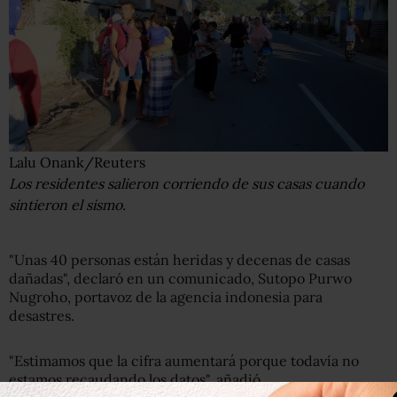
Lalu Onank/Reuters
Los residentes salieron corriendo de sus casas cuando
sintieron el sismo.
"Unas 40 personas están heridas y decenas de casas
dañadas", declaró en un comunicado, Sutopo Purwo
Nugroho, portavoz de la agencia indonesia para
desastres.
"Estimamos que la cifra aumentará porque todavía no
estamos recaudando los datos", añadió.