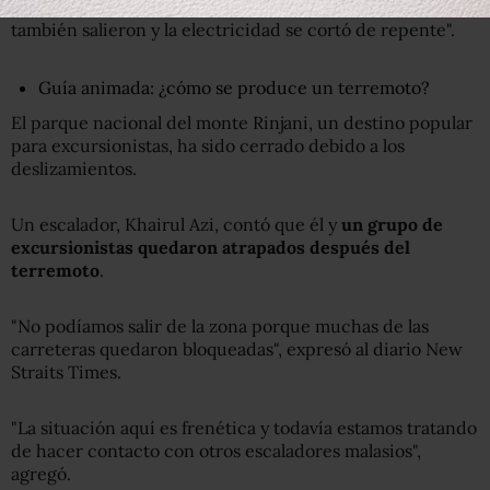
salimos corriendo afuera", dijo. "Todos mis vecinos
también salieron y la electricidad se cortó de repente".
Guía animada: ¿cómo se produce un terremoto?
El parque nacional del monte Rinjani, un destino popular
para excursionistas, ha sido cerrado debido a los
deslizamientos.
Un escalador, Khairul Azi, contó que él y
un grupo de
excursionistas quedaron atrapados después del
terremoto
.
"No podíamos salir de la zona porque muchas de las
carreteras quedaron bloqueadas", expresó al diario New
Straits Times.
"La situación aquí es frenética y todavía estamos tratando
de hacer contacto con otros escaladores malasios",
agregó.