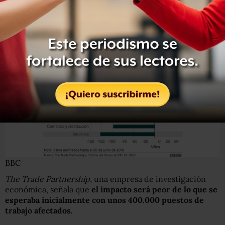
Hay preocupaciones de que los aranceles también
afecten a los empleos en EE.UU.
BBC
The Trade Partnership
, una empresa de investigación
económica, señala que
el impacto será peor de lo que se
esperaba inicialmente con unos 400.000 puestos de
trabajo afectados.