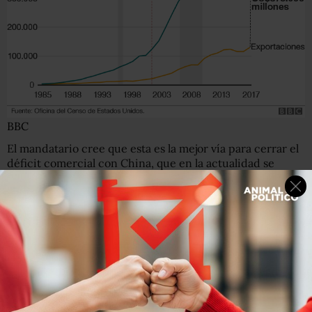
BBC
El mandatario cree que esta es la mejor vía para cerrar el
déficit comercial con China, que en la actualidad se
ubica en US$375.000 millones.
Creció notablemente desde 2001, cuando China se
incorporó a la Organización Mundial de Comercio y
comenzó a mejorar de forma significativa su posición y
sus relaciones con buena parte del mundo.
3. Empleos en riesgo