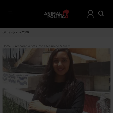
06 de agosto, 2026
Home
>
Amparan a presunto asesino de Mara Castilla; juzgarán en nueva indagatoria su feminicidio