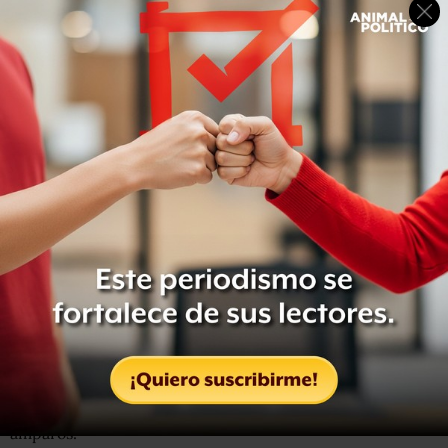
El amparo concedido por el Tribunal señala que se
deberá iniciar por separado carpeta de investigación por
feminicidio, aunque esto no implica la libertad del
exchofer.
Finalmente, el tercer amparo obliga al Tribunal Superior
de Justicia (TSJ) a repetir la audiencia de vinculación a
proceso por el delito de privación ilegal de la libertad.
En caso de fallar en contra del exchofer de Cabifiy, el Juez
de Control no podrá dictar prisión preventiva como
medida cautelar.
La defensa espera que en las próximas semanas Ricardo
Alexis pueda abandonar la cárcel tras ganar los tres
amparos.