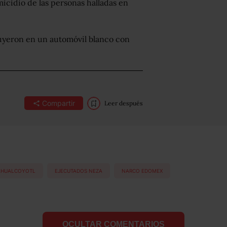
micidio de las personas halladas en
huyeron en un automóvil blanco con
Compartir
Leer después
AHUALCOYOTL
EJECUTADOS NEZA
NARCO EDOMEX
OCULTAR COMENTARIOS