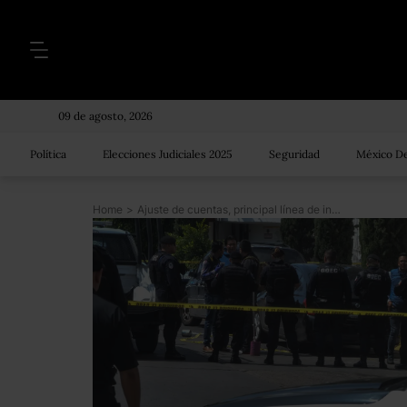
09 de agosto, 2026
Política
Elecciones Judiciales 2025
Seguridad
México De
Home
>
Ajuste de cuentas, principal línea de investigación sobre cuerpos hallados en Nezahualcóyotl