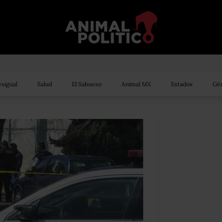
sigual
Salud
El Sabueso
Animal MX
Estados
Gén