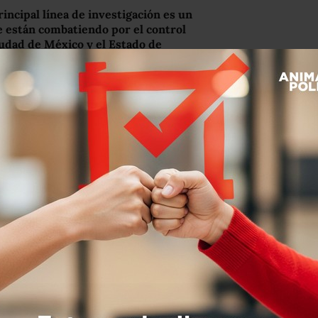
rincipal línea de investigación es un
e están combatiendo por el control
udad de México y el Estado de
o sí de dos grupos delictivos que
evista.