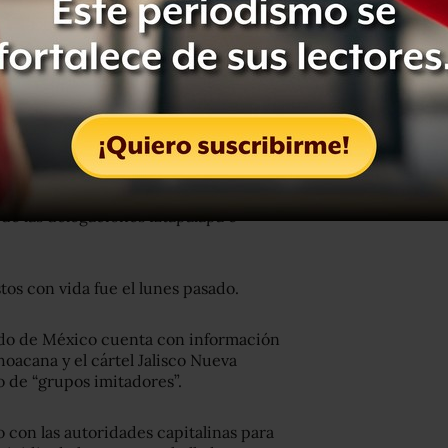
igaciones realizadas por la
a Procuraduría General de Justicia
s de las delegaciones Iztapalapa e
stos con vida fue el lunes pasado.
tado de México cuenta con información
hoacana y el cártel Jalisco Nueva
 de “grupos imitadores”.
con las autoridades capitalinas para