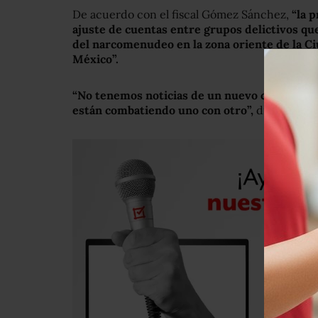
De acuerdo con el fiscal Gómez Sánchez,
“la p
ajuste de cuentas entre grupos delictivos qu
del narcomenudeo en la zona oriente de la Ci
México”.
“No tenemos noticias de un nuevo cártel, per
están combatiendo uno con otro”,
dijo en entr