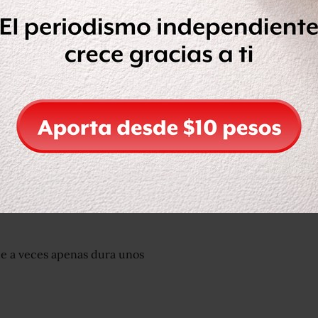
lavamanos no eran “inteligentes”.
iempre funcionan correctamente. O no
ermina moviendo las manos de un lado
, justo en el último momento de
ue a veces apenas dura unos