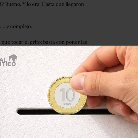
d? Bueno. Y lo era. Hasta que llegaron
…. y complejo.
que tocar el grifo: basta con poner las
el líquido transparente brote
ntremos en contacto con millones de