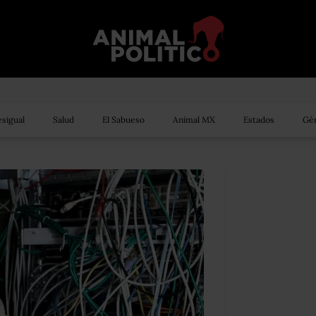
sigual
Salud
El Sabueso
Animal MX
Estados
Gén