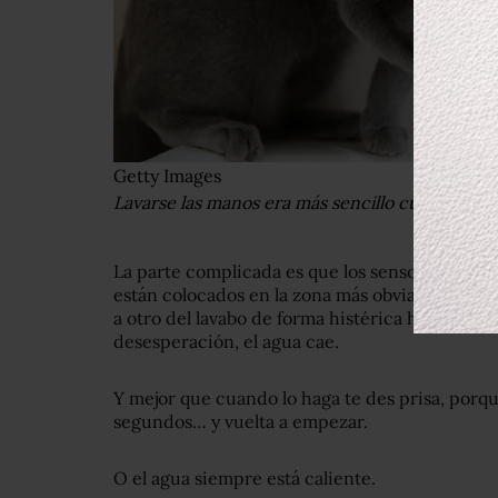
Getty Images
Lavarse las manos era más sencillo cuando los 
La parte complicada es que los sensores no s
están colocados en la zona más obvia. Y uno t
a otro del lavabo de forma histérica hasta que
desesperación, el agua cae.
Y mejor que cuando lo haga te des prisa, porq
segundos… y vuelta a empezar.
O el agua siempre está caliente.