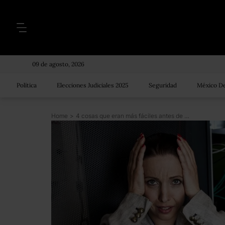
09 de agosto, 2026
Política
Elecciones Judiciales 2025
Seguridad
México De
Home
>
4 cosas que eran más fáciles antes de que llegaran las nuevas tecnologías