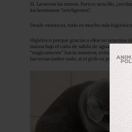
Sí. Lavarnos las manos. Parece sencillo, ¿verda
los lavamanos “inteligentes”.
Desde entonces, todo es mucho más higiénico
Higiénico porque gracias a ellos no tenemos ni 
manos bajo el caño de salida de agua para que 
“mágicamente” hacia nosotros, evitando que e
bacterias (sobre todo, si el grifo es público).