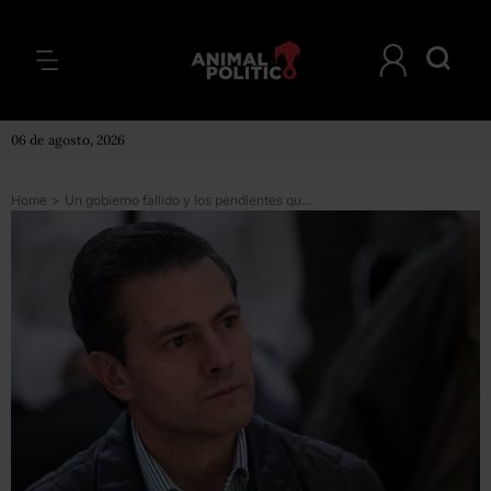
06 de agosto, 2026
Home
>
Un gobierno fallido y los pendientes que dejará Peña Nieto al nuevo sexenio (capítulo de regalo)