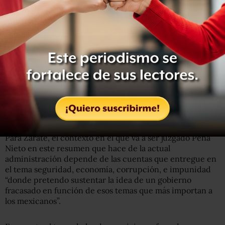
migración, además de hechos violentos como el caso de
Iguala; la desaparición de los 43 estudiantes de
Ayotzinapa; fosas clandestinas; empresas fantasma de
Javier Duarte; el socavón en Morelos, y la visita del
presidente de EU, Donald Trump, entre otros.
En su libro, Alfonso Zárate rememora los episodios que
han marcado el sexenio de algunos presidentes priistas
como Miguel Alemán, Gustavo Díaz Ordaz y, algunas
tragedias como el asesinato de Luis Donaldo Colosio y
José Francisco Ruiz Massieu.
Para Zárate, el contexto en el que va a ser juzgado Peña
Nieto en este resumen que hace de la actual
administración depende de las cuentas que entregue en
el tema seguridad, economía, corrupción, e impunidad
“donde pretendo sustentar la idea de un gobierno
fracasado en función de esos temas que más importan a
los mexicanos”.