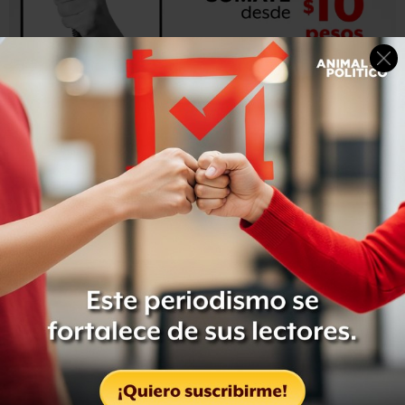
#ULTIMAHORA
Por 3a vez la Suprema Corte (
@SCJN
)
declara inconstitucional la prohibición administrativa del
uso de la
#Marihuana
en México, con 4 votos a favor del
proyecto de
@JRCossio
y 1 en contra del ministro Pardo.
Sentencia aquí:
https://t.co/PCWuAIvEQb
#TocaRegular
pic.twitter.com/Yp0NicSTRz
— Mexico Unido (@MUCD)
June 13, 2018
En un
comunicado
, la SCJN aclaró que al declararse la
inconstitucionalidad de las disposiciones de la Ley
General de Salud antes señaladas, y recibir el recurrente