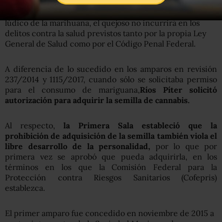
una autorización por parte de la Secretaría de Salud para
realizar todas las actividades necesarias para el uso
lúdico de la marihuana, el quejoso no incurrirá en los
delitos contra la salud previstos tanto por la propia Ley
General de Salud como por el Código Penal Federal.
A diferencia de lo sucedido en los amparos en revisión
237/2014 y 1115/2017, cuando sólo se solicitaba permiso
para el consumo de mariguana,
Ríos Píter solicitó
autorización para adquirir la semilla de cannabis.
Al respecto,
la Primera Sala estableció que la
prohibición de adquisición de la semilla también viola el
libre desarrollo de la personalidad,
por lo que por
primera vez se aprobó que pueda adquirirla, en los
términos en los que la Comisión Federal para la
Protección contra Riesgos Sanitarios (Cofepris)
establezca.
El primer amparo fue concedido en noviembre de 2015 a