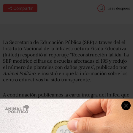
Compartir
Leer después
La Secretaría de Educación Pública (SEP) a través del el
Instituto Nacional de la Infraestructura Física Educativa
(Inifed) respondió al reportaje “Reconstrucción fallida: La
SEP modificó cifras de escuelas afectadas el 19S y redujo
el número de planteles con daños graves”, publicado por
Animal Político,
e insistió en que la información sobre los
centro educativos ha sido transparente.
A continuación publicamos la carta íntegra del Inifed que
responde a la investigación: