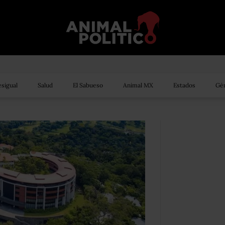
sigual
Salud
El Sabueso
Animal MX
Estados
Gén