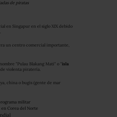
adas de piratas
al en Singapur en el siglo XIX debido
.
era un centro comercial importante,
l nombre "Pulau Blakang Mati" o "
isla
de violenta piratería.
aya, china o bugis (gente de mar
programa militar
t en Corea del Norte
ndial