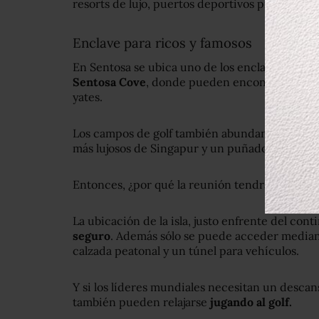
resorts de lujo, puertos deportivos privados y c
Enclave para ricos y famosos
En Sentosa se ubica uno de los enclaves reside
Sentosa Cove
, donde pueden encontrarse casa
yates.
Los campos de golf también abundan en la isla, 
más lujosos de Singapur y un puñado de restau
Entonces, ¿por qué la reunión tendrá lugar en
La ubicación de la isla, justo enfrente del cont
seguro
. Además sólo se puede acceder mediant
calzada peatonal y un túnel para vehículos.
Y si los líderes mundiales necesitan un descan
también pueden relajarse
jugando al golf.