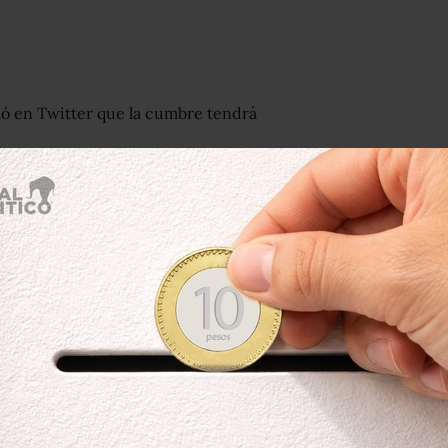
mó en Twitter que la cumbre tendrá
alojarán en lugares distintos
. El
n el hotel Shangri-La, donde los
, mientras que Kim Jong-un se
n prensa local.
Trump y Kim Jong-un en su esperada
a del Norte según la ONU
apur.
principal, es conocida por albergar