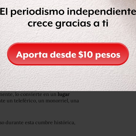
lubes de golf.
nciales más prestigiosos del país,
s multimillonarias con muelles para
al igual que algunos de los hoteles
rantes con estrellas Michelin.
 Sentosa?
inente, lo convierte en un
lugar
e un teleférico, un monorriel, una
so durante esta cumbre histórica,