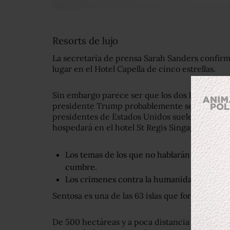
Resorts de lujo
La secretaria de prensa Sarah Sanders confir
lugar en el Hotel Capella de cinco estrellas.
Sin embargo parece ser que los dos líderes
se 
presidente Trump probablemente se hospede e
presidentes de Estados Unidos suelen alojarse
hospedará en el hotel St Regis Singapore, segú
Los temas de los que no hablarán Donald 
cumbre.
Los crímenes contra la humanidad de Core
Sentosa es una de las 63 islas que forman Sing
De 500 hectáreas y a poca distancia de la isla 