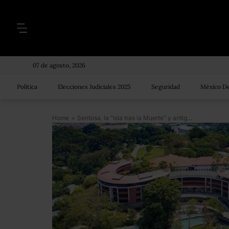
07 de agosto, 2026
Política
Elecciones Judiciales 2025
Seguridad
México De
Home
>
Sentosa, la “Isla tras la Muerte” y antiguo refugio de piratas donde se reunirán Trump y Kim Jong-Un