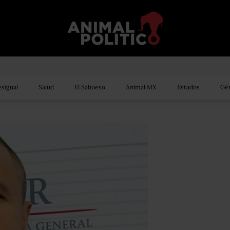
sigual
Salud
El Sabueso
Animal MX
Estados
Gén