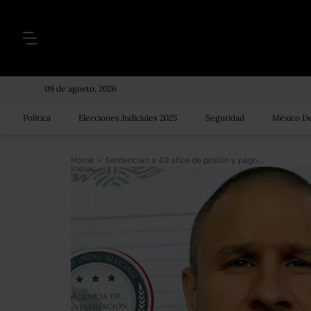
09 de agosto, 2026
Política
Elecciones Judiciales 2025
Seguridad
México De
Home
>
Sentencian a 49 años de prisión y pago de 192 mdd al narcotraficante Édgar Valdez, la Barbie