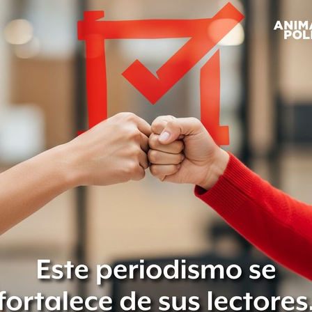
l optó por declararse inicialmente
, aceptar su culpabilidad en los
ero.
strito Norte de Georgia, acusó a
tribuir toneladas de cocaína al este de