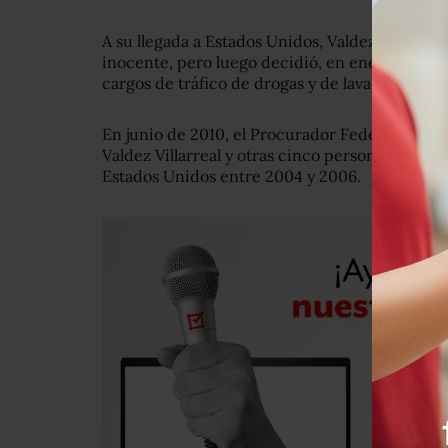
A su llegada a Estados Unidos, Valdez Villarrea
inocente, pero luego decidió, en enero de 2016
cargos de tráfico de drogas y de lavado de din
En junio de 2010, el Procurador Federal del Di
Valdez Villarreal y otras cinco personas de dis
Estados Unidos entre 2004 y 2006.