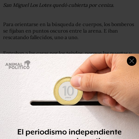
San Miguel Los Lotes quedó cubierta por ceniza.
Para orientarse en la búsqueda de cuerpos, los bomberos
se fijaban en puntos oscuros entre la arena. E iban
rescatando fallecidos, uno a uno.
Entraban a las casas por los tejados, porque las puertas y
ventanas estaban tapadas por ceniza, y seguían sacando
cuerpos.
De niños, de adultos.
Cuerpos calcinados que
solo eran huesos y que, al tratar de trasladarlos se
descomponían en pedazos.
Nuevos retumbos del volcán
Las labores de rescate en Los Lotes tuvieron que
interrumpirse varias veces en el transcurso de la mañana
por nuevos retumbos del volcán.
Además, a la sensación de caos se unieron las