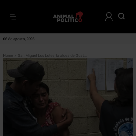
06 de agosto, 2026
Home
>
San Miguel Los Lotes, la aldea de Guatemala que enterró el Volcán de Fuego