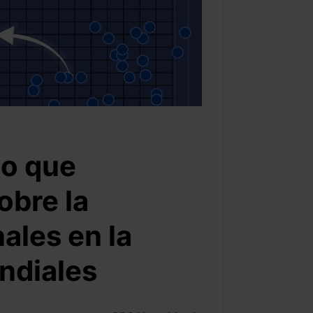
lo que
obre la
ales en la
undiales