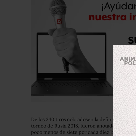
De los 240 tiros cobradosen la definición por 
torneo de Rusia 2018, fueron anotados un tot
poco menos de siete por cada diez lanzados.