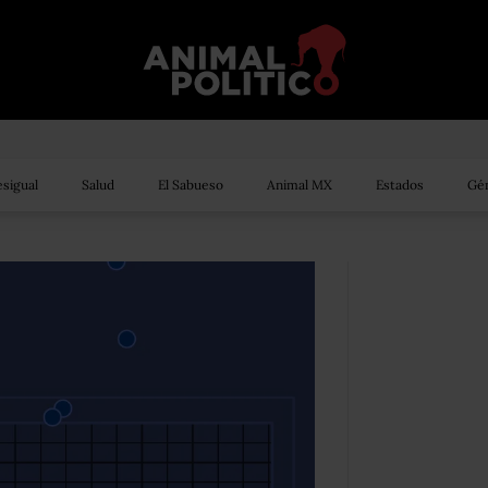
sigual
Salud
El Sabueso
Animal MX
Estados
Gén