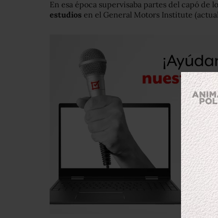
En esa época supervisaba partes del capó de l
estudios
en el General Motors Institute (actua