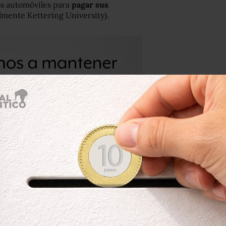
os automóviles para
pagar sus
lmente Kettering University).