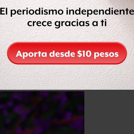
ca
, Mary Teresa Makela se casó con
 esposo. El paso siguiente fue estudiar
 de Stanford y regresar a GM a poner
es como Ford, General Motors y Fiat
derse)
al de comunicaciones para América
blaje
de Detroit-Hamtramck,
la firma ya no se detuvo.