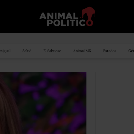
sigual
Salud
El Sabueso
Animal MX
Estados
Gén