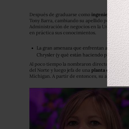
Después de graduarse como
ingeniera eléctri
Tony Barra, cambiando su apellido por el de su
Administración de negocios en la Universidad
en práctica sus conocimientos.
La gran amenaza que enfrentan automotric
Chrysler (y qué están haciendo para defen
Al poco tiempo la nombraron directora gener
del Norte y luego jefa de una
planta de ensam
Michigan. A partir de entonces, su ascenso en 