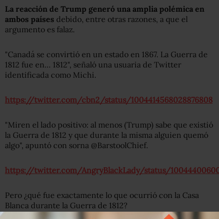
La reacción de Trump generó una amplia polémica en
ambos países
debido, entre otras razones, a que el
argumento es falaz.
"Canadá se convirtió en un estado en 1867. La Guerra de
1812 fue en… 1812", señaló una usuaria de Twitter
identificada como Michi.
https://twitter.com/cbn2/status/1004414568028876808
"Miren el lado positivo: al menos (Trump) sabe que existió
la Guerra de 1812 y que durante la misma alguien quemó
algo", apuntó con sorna @BarstoolChief.
https://twitter.com/AngryBlackLady/status/10044400600
Pero ¿qué fue exactamente lo que ocurrió con la Casa
Blanca durante la Guerra de 1812?