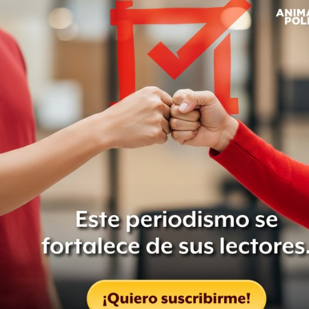
Venganza
La Casa Blanca fue efectivamente incendiada durante la
Guerra de 1812 que enfrentó a Estados Unidos con Reino
Unido.
El día en que los británicos incendiaron la Casa Blanca
El 24 de agosto de 1814, las tropas británicas lideradas por
el general Robert Ross atacaron y
quemaron varios
edificios públicos de Washington D.C., incluyendo el
Capitolio, el astillero de la Armada y la residencia
presidencial
.