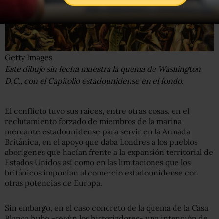
Getty Images
Este dibujo sin fecha muestra la quema de Washington
D.C., con el Capitolio estadounidense en el fondo.
El conflicto tuvo sus raíces, entre otras cosas, en el
reclutamiento forzado de miembros de la marina
mercante estadounidense para servir en la Armada
Británica, en el apoyo que daba Londres a los pueblos
aborígenes que hacían frente a la expansión territorial de
Estados Unidos así como en las limitaciones que los
británicos imponían al comercio estadounidense con
otras potencias de Europa.
Sin embargo, en el caso concreto de la quema de la Casa
Blanca hubo -según los historiadores- una intención de