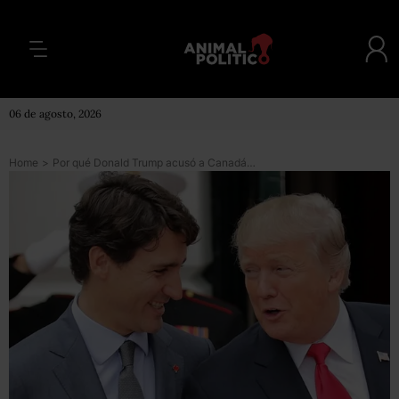
06 de agosto, 2026
Home
>
Por qué Donald Trump acusó a Canadá de haber quemado la Casa Blanca y qué hay de cierto en ello