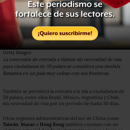
Getty Images
La concesión de entrada a Hainan sin necesidad de visa
para ciudadanos de 59 países se considera una medida
llamativa en un país muy celoso con sus fronteras.
También se permitirá la entrada a la isla a ciudadanos de
59 países, entre ellos Brasil, México, Argentina y Chile,
sin necesidad de visa por un periodo de hasta 30 días.
Otras regiones administrativas del sur de China como
Taiwán
,
Macao
o
Hong Kong
también cuentan con un