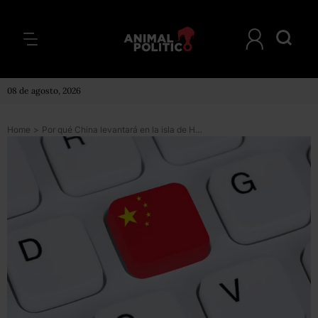
08 de agosto, 2026
Home
>
Por qué China levantará en la isla de Hainan parte de su censura en internet