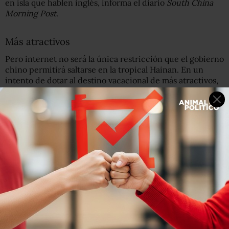
en isla que hablen inglés, informa el diario
South China
Morning Post
.
Más atractivos
Pero internet no será la única restricción que el gobierno
chino permitirá saltarse en la tropical Hainan. En un
intento de dotar al destino vacacional de más atractivos,
también se permitirán las
"loterías instantáneas
" en
algunas competiciones deportivas como el tenis o las
carreras de caballos.
El régimen de Xi Jining tiene prohibidas oficialmente
cualquier tipo de apuestas pero sí permite hacer
predicciones de los resultados de los partidos de fútbol
internacionales.