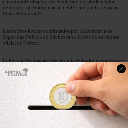
que durante el operativo de detención los elementos
detenidos agredieron físicamente, con piedras y palos, a
Colín Mendozadte.
Los hechos fueron confirmados por la Secretaría de
Seguridad Pública de Michoacán a través de su cuenta
oficial de Twitter.
La Policía Michoacán informa que todos los elementos de
la Policía Municipal de Ocampo fueron requeridos para
una investigación interna como parte de los controles a
cerca del actuar policial. 1/3
pic.twitter.com/JIdOCG03eh
— SSP MICHOACÁN (@SSeguridad_Mich)
June 24, 2018