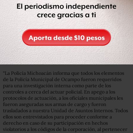
“La Policía Michoacán informa que todos los elementos
de la Policía Municipal de Ocampo fueron requeridos
para una investigación interna como parte de los
controles a cerca del actuar policial. En apego a los
protocolos de actuación, a los oficiales municipales les
fueron aseguradas sus armas de cargo y fueron
trasladados a nuestra Unidad de Asuntos Internos. Todos
ellos son entrevistados para proceder conforme a
derecho en caso de su participación en hechos
violatorios a los códigos de la corporación, al pertenecer