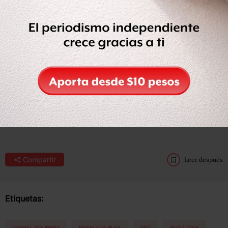
originalmente llamada
‘mayonesa de caza’
que después
cambió su nombre a salat Olivye o салат Оливье en
ruso. La receta de Olivier estaba compuesta por carnes,
caviar, lengua de ternera y trufa, además de pepinillos,
papas cocidas y aceitunas, todo bien cubierto con una
mayonesa que pocos lograr descifrar.
Animal Gourmet te comparte esta breve receta del
restaurante
Soviet & Co
en la ciudad de México, perfecta
para servir como botana.
Compartir
Leer después
Etiquetas:
ANIMAL GOURMET
ENSALADA RUSA
MET
RUSIA 2018