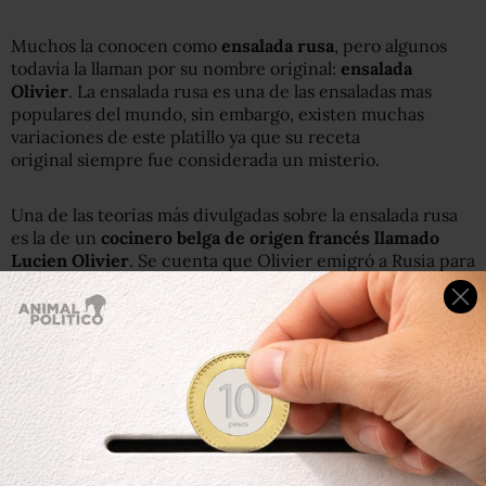
Muchos la conocen como
ensalada rusa
, pero algunos
todavía la llaman por su nombre original:
ensalada
Olivier
. La ensalada rusa es una de las ensaladas mas
populares del mundo, sin embargo, existen muchas
variaciones de este platillo ya que su receta
original siempre fue considerada un misterio.
Una de las teorías más divulgadas sobre la ensalada rusa
es la de un
cocinero belga de origen francés llamado
Lucien Olivier
. Se cuenta que Olivier emigró a Rusia para
abrir su restaurante de alta cocina en Moscú, el
Hermitage (o Ermitage) por ahí de 1860 en un edificio al
lado de la plaza Trubnaya. En su restaurante, Olivier
ofrecía lo mejor de la gastronomía francesa; el negocio
triunfó gracias a la aristocracia zarista y a los grandes
intelectuales que se reunían allí.
Dentro de su menú, la estrella era una ensalada