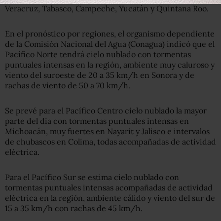
Veracruz, Tabasco, Campeche, Yucatán y Quintana Roo.
En el pronóstico por regiones, el organismo dependiente
de la Comisión Nacional del Agua (Conagua) indicó que el
Pacífico Norte tendrá cielo nublado con tormentas
puntuales intensas en la región, ambiente muy caluroso y
viento del suroeste de 20 a 35 km/h en Sonora y de
rachas de viento de 50 a 70 km/h.
Se prevé para el Pacífico Centro cielo nublado la mayor
parte del día con tormentas puntuales intensas en
Michoacán, muy fuertes en Nayarit y Jalisco e intervalos
de chubascos en Colima, todas acompañadas de actividad
eléctrica.
Para el Pacífico Sur se estima cielo nublado con
tormentas puntuales intensas acompañadas de actividad
eléctrica en la región, ambiente cálido y viento del sur de
15 a 35 km/h con rachas de 45 km/h.