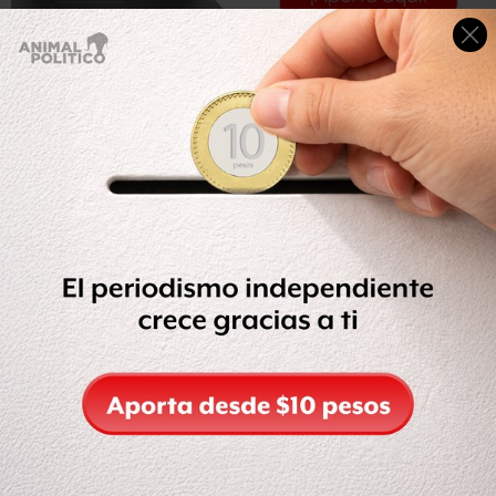
Habrá tormentas fuertes a puntuales muy fuertes en
Chihuahua, Durango, Nayarit, Jalisco, Nuevo León,
Tamaulipas, San Luis Potosí, Guanajuato, Querétaro,
Hidalgo, Estado de México, Ciudad de México, Morelos,
Tabasco y Campeche.
En tanto que en Zacatecas, Aguascalientes, Tlaxcala,
Colima, Yucatán y Quintana Roo, se prevén chubascos
con tormentas fuertes así como lluvias con intervalos de
chubascos en zonas de Coahuila.
A pesar de las lluvias se estiman temperaturas máximos
de 45 a 50 grados en zonas de Baja California y Sonora, y
de 40 a 45 grados en Sinaloa, Coahuila, Nuevo León,
Durango y Tamaulipas. Así como de 35 a 40 grados en
Baja California Sur, Nayarit, Jalisco, Michoacán, Guerrero,
Oaxaca, Chiapas, Chihuahua, San Luis Potosí, Puebla,