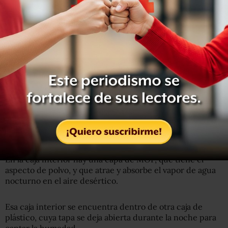
aire del desierto
.
Los poros en los MOF tienen la capacidad de atraer, y
almacenar compuestos determinados, como el vapor de
agua. Y crucialmente,
pueden soltarlos sin que se
necesiten altas temperaturas generadas por
electricidad
.
Caja revolucionaria
La caja cosechadora de agua es esencialmente una
caja
dentro de una caja
.
En la caja interior hay una capa de MOF, que tiene el
aspecto de polvo, y que atrae y absorbe el vapor de agua
nocturno en el aire desértico.
Esa caja interior se encuentra dentro de otra caja de
plástico, cuya tapa se deja abierta durante la noche para
captar la humedad.