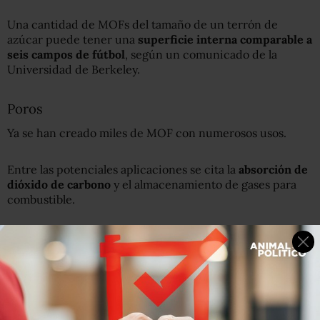
Una cantidad de MOFs del tamaño de un terrón de
azúcar puede tener una
superficie interna comparable a
seis campos de fútbol
, según un comunicado de la
Universidad de Berkeley.
Poros
Ya se han creado miles de MOF con numerosos usos.
Entre las potenciales aplicaciones se cita la
absorción de
dióxido de carbono
y el almacenamiento de gases para
combustible.
Varios tipos de MOF ya están siendo probados, por
ejemplo, para aumentar la capacidad de los tanques en
autos que funcionan en base a hidrógeno y para
aumentar el almacenamiento de metano.
Pero
la aplicación más prometedora es captar agua del