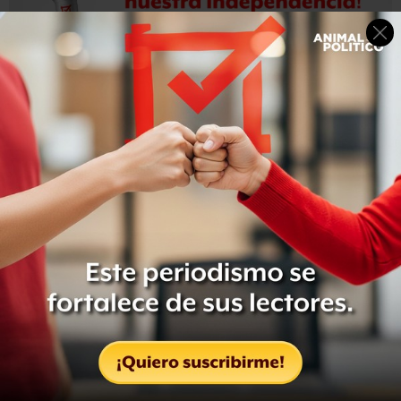
Inglaterra presenta un cambio en su alineación con la
entrada de Ruben Loftus-Cheek en lugar del
lesionado Dele Ali.
Panamá sale con el mismo once
con el que perdió ante Bélgica.
Es la primera vez que se enfrentan estas dos
selecciones en un partido oficial.
Inglaterra busca comenzar ganando los dos primeros
partidos en un mundial por tercera vez en su historia,
tras los torneos de 1982 y 2006.