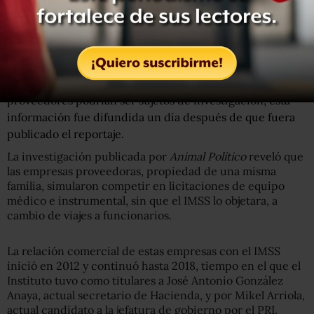
esos proveedores, pero que la instancia que “en su caso
pudiera ofrecer información al respecto es el Órgano
Interno de Control”.
En esta respuesta el IMSS no mencionó que fuera a
consultar al Órgano Interno ni a comunicarle que algunos
proveedores podrían ser sujetos de investigación; esta
información fue difundida un día después de que fuera
publicado el reportaje.
La investigación publicada por
Animal Político
reveló que
las empresas proveedoras, propiedad de una misma
familia, simularon competir en licitaciones de equipo
médico e instrumental, sin que el IMSS lo objetara, a
cambio de viajes a funcionarios.
La relación comercial de estas empresas con el IMSS
inició en 2012 y continuó hasta 2018, tiempo en el que el
Instituto tuvo como titulares a José Antonio González
Anaya, actual secretario de Hacienda, y por Mikel Arriola,
actual candidato a la jefatura de gobierno por el PRI.