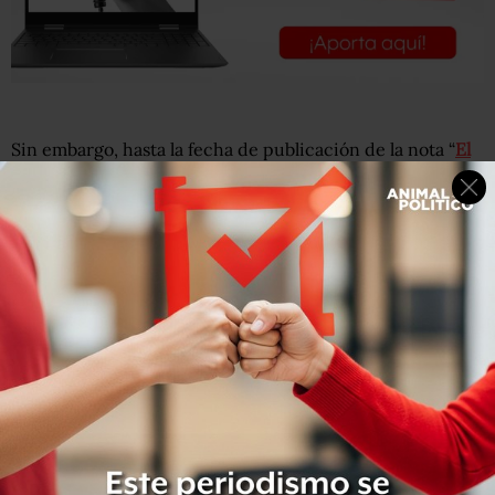
Sin embargo, hasta la fecha de publicación de la nota “
El
IMSS otorga contratos millonarios
a red de empresas
propiedad de una misma familia”, el Instituto no reportó
nada sobre esta presunta investigación.
En una respuesta enviada el 18 de mayo, aseguró que no
había ninguna investigación en curso por su parte, y que
quien podría tener información al respecto sería el
Órgano Interno, sin especificar si lo consultaría al
respecto.
El pasado 14 de mayo,
Animal Político
solicitó al IMSS
información sobre la red de empresas de Isabel Camacho
y sobre los equipos que venden a la institución.
En una carta enviada el 18 de mayo, respondió que el
Instituto no tenía abierta ninguna investigación sobre