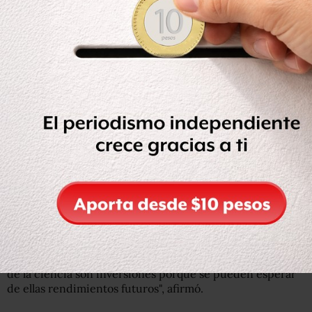
Pero nunca quiso dejar de ser astronauta.
En 2017, cuando completaba su entrenamiento para
seguir siendo seleccionable en la base Aquarius de la
NASA, a 20 metros bajo el mar en las aguas de Florida,
Duque declaró: "Depende de la ESA, pero yo por mí voy".
El año antes se había encerrado durante 6 días con otros
astronautas en una cueva de Cerdeña para recrear cómo
sería una misión espeleológica en ambientes
extraterrestres hostiles a la vida.
En su actividad pública, Duque se ha mostrado siempre
como un firme defensor de la divulgación científica y la
inversión pública en investigación y ciencia.
"La educación primaria, la universitaria y la promoción
de la ciencia son inversiones porque se pueden esperar
de ellas rendimientos futuros", afirmó.