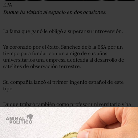
EPA
Duque ha viajado al espacio en dos ocasiones.
La fama que ganó le obligó a superar su introversión.
Ya coronado por el éxito, Sánchez dejó la ESA por un
tiempo para fundar con un amigo de sus años
universitarios una empresa dedicada al desarrollo de
satélites de observación terrestre.
Su compañía lanzó el primer ingenio español de este
tipo.
Duque trabajó también como profesor universitario y ha
desempeñado funciones directivas en la ESA.
Quería volver