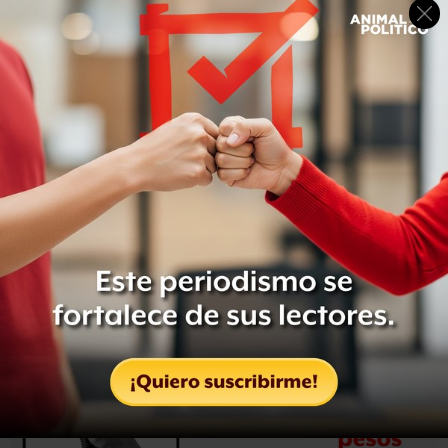
Según la cadena, donde se transmitía el programa,
Bourdain fue encontrado en el cuarto de un hotel en
Francia, donde estaba trabajando en un nuevo episodio
de la serie.
En un comunicado CNN afirmó que la causa de la muerte
era
suicidio.
Más información en breve
.