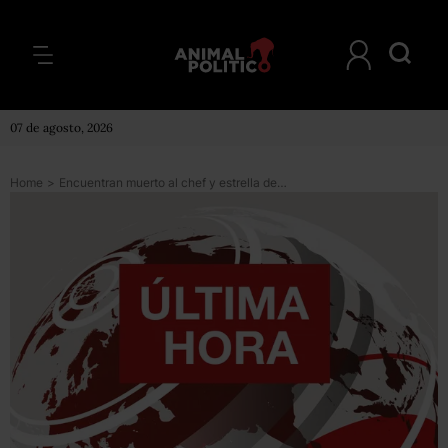
07 de agosto, 2026
Home
>
Encuentran muerto al chef y estrella de televisión Anthony Bourdain en Francia