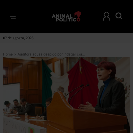
07 de agosto, 2026
Home
>
Auditora acusa despido por indagar corrupción; ASF responde que fue por conflicto de interés