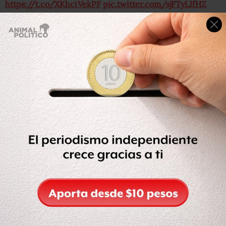
https://t.co/XKhciVekPF
pic.twitter.com/sjFTyLJfHZ
— Auditoría Superior (@ASF_Mexico)
June 1, 2018
La ASF informó que se inició una investigación por el
presunto desvío de recursos humanos de la dependencia
en favor de la empresa presidida por Buchain.
Sobre el riesgo a su integridad, Lozano Dubernard señala
que todo el personal que realiza las auditorías es
vulnerable pues las investigaciones tienen diverso tramos
de actuación en varias áreas.
El funcionario aseguró que las auditorías que están en
curso continuarán, igual que las acciones que hayan
derivado de las revisiones que realizó Buchahin durante
su gestión.
Las investigaciones de la auditora