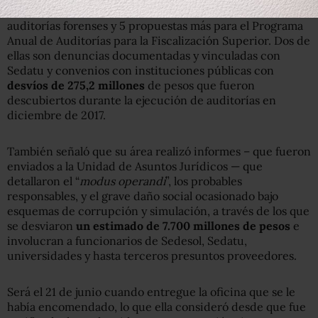
Buchahin detalló en su carta que están en proceso
8
auditorías forenses y 5 propuestas más para el Programa
Anual de Auditorías para la Fiscalización Superior. Dos de
ellas son denuncias documentadas y vinculadas con
Sedatu y convenios con instituciones públicas con
desvíos de 275,2 millones
de pesos que fueron
descubiertos durante la ejecución de auditorías en
diciembre de 2017.
También señaló que su área realizó informes – que fueron
enviados a la Unidad de Asuntos Jurídicos — que
detallaron el
“
modus operandi
”, los probables
responsables, y el grave daño social ocasionado bajo
esquemas de corrupción y simulación, a través de los que
se desviaron
un estimado de 7.700 millones de pesos
e
involucran a funcionarios de Sedesol, Sedatu,
universidades y hasta terceros presuntos proveedores.
Será el 21 de junio cuando entregue la oficina que se le
había encomendado, lo que ella consideró desde que fue