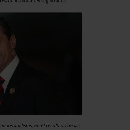
% de los votantes registrados.
n los analistas, en el resultado de las