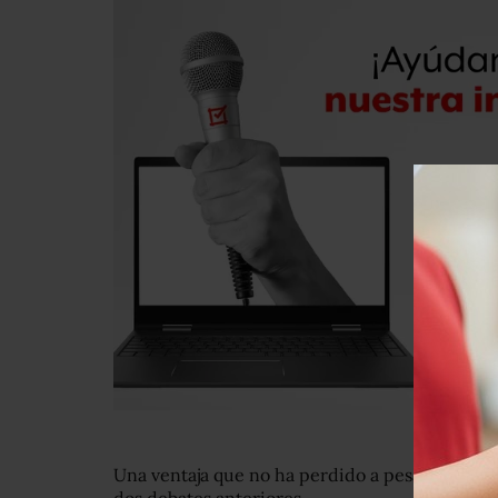
Una ventaja que no ha perdido a pesar de que
dos debates anteriores.