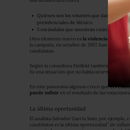
Quiénes son los votantes que dan la ventaj
presidenciales de México
3 escándalos que muestran cuán extendida
Otro elemento nuevo es
la violencia que incid
la campaña, en octubre de 2017, han sido asesin
candidatos.
Según la consultora Etellekt también se han r
Es una situación que no había ocurrido en la hi
En este panorama algunos creen que
el result
puede influir
en el resultado de las votaciones,
La última oportunidad
El analista Salvador García Soto, por ejemplo, 
candidatos es la última oportunidad” de influi