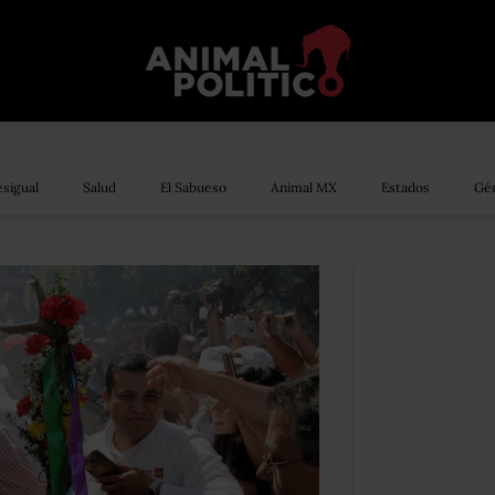
sigual
Salud
El Sabueso
Animal MX
Estados
Gén