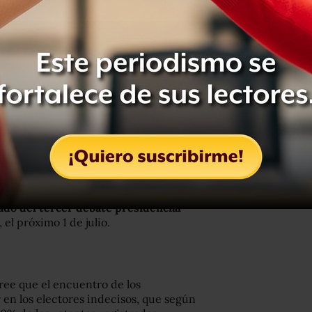
a a AMLO en las encuestas de las
 está la corrupción en México
e en los comicios
. Desde el inicio de
ados 112 políticos, alcaldes y
egistrado 400 agresiones y amenazas.
storia reciente del país.
ado del tercer debate presidencial
 el próximo 1 de julio.
cree que el encuentro de los
r en los electores indecisos, que según