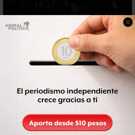
AFP
Los seguidores de Duque celebraron apenas se
conocieron los resultados.
Álvaro Uribe, por su parte, demostró tener un gran
respaldo en las urnas en las elecciones legislativas de
marzo pasado, en las que se convirtió en el senador que
más votos consiguió en la historia de Colombia.
Los dos triunfos que obtuvo cuando buscó la presidencia
en 2002 y 2006 los logró en primera vuelta.
"Medio país teme que el gobernador en las sombras sea
Álvaro Uribe", concluye Torres.
La experiencia de Iván Duque