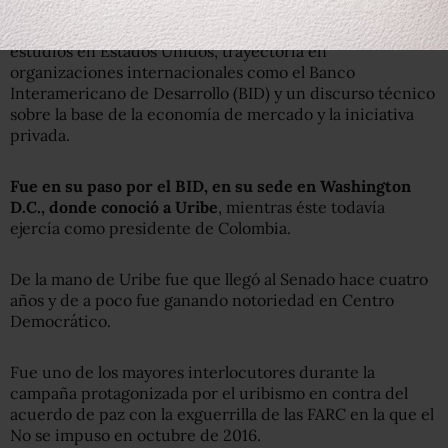
El presidente electo de Colombia es un abogado con
estudios en Estados Unidos, trayectoria en
organizaciones internacionales como el Banco
Interamericano de Desarrollo (BID) y un discurso técnico
sobre la base de la economía de mercado y la iniciativa
privada.
Fue en su paso por el BID, en su sede en Washington
D.C.,
donde
conoció a Uribe
, mientras éste todavía
ejercía como presidente de Colombia.
De la mano de Uribe fue que llegó al Senado hace cuatro
años y de a poco fue ganando notoriedad en Centro
Democrático.
Fue uno de los mayores interlocutores durante la
campaña protagonizada por el uribismo en contra del
acuerdo de paz con la exguerrilla de las FARC en la que el
No se impuso en octubre de 2016.