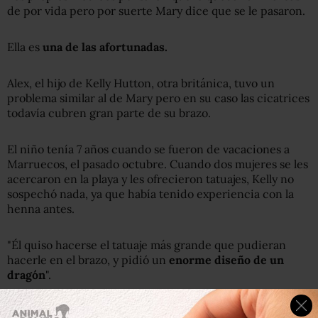
de por vida pero por suerte Mary dice que se le pasaron.
Ella es
una de las afortunadas.
Alex, el hijo de Kelly Hutton, otra británica, tuvo un
problema similar al de Mary pero en su caso las cicatrices
todavía cubren gran parte de su brazo.
El niño tenía 7 años cuando se fueron de vacaciones a
Marruecos, el pasado octubre. Cuando dos mujeres se les
acercaron en la playa y les ofrecieron tatuajes, Kelly no
sospechó nada, ya que había tenido experiencia con la
henna antes.
"Él quiso hacerse el tatuaje más grande que pudieran
hacerle en el brazo, y pidió un
enorme diseño de un
dragón
".