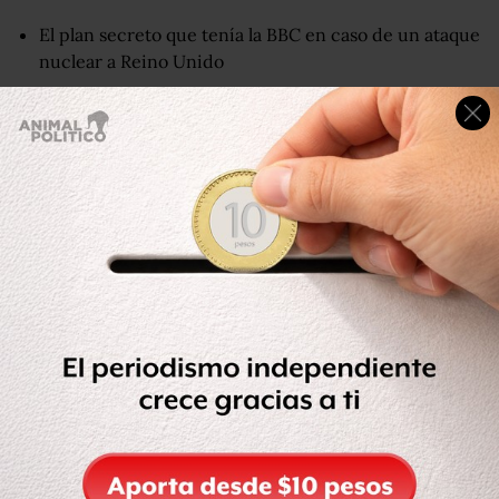
El plan secreto que tenía la BBC en caso de un ataque
nuclear a Reino Unido
La policía también describió que había "grandes pilas de
basura y artículos desechados esparcidos por toda la
casa" y "senderos angostos en forma de laberinto", lo que
dificultaba el movimiento dentro de la vivienda.
Cuando se desató el incendio el pasado 10 de septiembre,
Beckwitt pudo escapar de la casa y avisó al personal de
emergencia de que había otra persona adentro.
Más tarde, Khafra fue encontrado
muerto por inhalación
de humo y quemaduras.