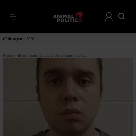
07 de agosto, 2026
Home
>
El millonario acusado de la muerte de un trabajador que construía un búnker nuclear bajo su casa