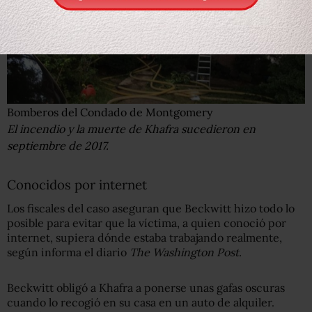
Bomberos del Condado de Montgomery
El incendio y la muerte de Khafra sucedieron en
septiembre de 2017.
Conocidos por internet
Los fiscales del caso aseguran que Beckwitt hizo todo lo
posible para evitar que la víctima, a quien conoció por
internet, supiera dónde estaba trabajando realmente,
según informa el diario
The Washington Post.
Beckwitt obligó a Khafra a ponerse unas gafas oscuras
cuando lo recogió en su casa en un auto de alquiler.