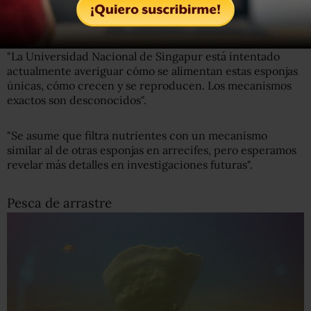
"La respuesta a esos interrogantes
sigue siendo un
misterio
", señaló Glue a BBC Mundo.
"La Universidad Nacional de Singapur está intentado
actualmente averiguar cómo se alimentan estas esponjas
únicas, cómo crecen y se reproducen. Los mecanismos
exactos son desconocidos".
"Se asume que filtra nutrientes con un mecanismo
similar al de otras esponjas en arrecifes, pero esperamos
revelar más detalles en investigaciones futuras".
Pesca de arrastre