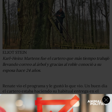
ELIOT STEIN
Karl-Heinz Martens fue el cartero que más tiempo trabajó
llevando correo al árbol y gracias al roble conoció a su
esposa hace 24 años.
Renate vio el programa y le gustó lo que vio. Un buen día
el cartero estaba haciendo su habitual entrega en el
Roble del Novio y notó un mensaje que estaba dirigido a
él.