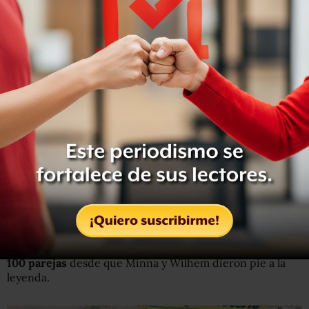
Decía: "
Me gustaría conocerte
. Eres mi tipo. Yo también
estoy soltera en este momento".
Martens la llamó (¡reconoce que era demasiado vago
como para escribirle!) y en 1994 se terminaron casando.
¿Dónde? Por supuesto que
debajo del famoso árbol que
los unió.
24 años más tarde siguen casados y él conserva la carta
con la que comenzó todo.
Martens sabe de al menos nueve matrimonios más que
ocurrieron gracias al Roble del Novio durante sus dos
décadas de servicio.
Y en total se dice que el árbol
habría juntado a más de
100 parejas
desde que Minna y Wilhem dieron pie a la
leyenda.