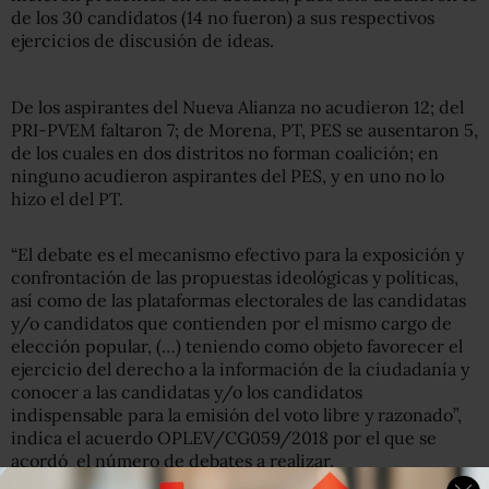
de los 30 candidatos (14 no fueron) a sus respectivos
ejercicios de discusión de ideas.
De los aspirantes del Nueva Alianza no acudieron 12; del
PRI-PVEM faltaron 7; de Morena, PT, PES se ausentaron 5,
de los cuales en dos distritos no forman coalición; en
ninguno acudieron aspirantes del PES, y en uno no lo
hizo el del PT.
“El debate es el mecanismo efectivo para la exposición y
confrontación de las propuestas ideológicas y políticas,
así como de las plataformas electorales de las candidatas
y/o candidatos que contienden por el mismo cargo de
elección popular, (…) teniendo como objeto favorecer el
ejercicio del derecho a la información de la ciudadanía y
conocer a las candidatas y/o los candidatos
indispensable para la emisión del voto libre y razonado”,
indica el acuerdo OPLEV/CG059/2018 por el que se
acordó el número de debates a realizar.