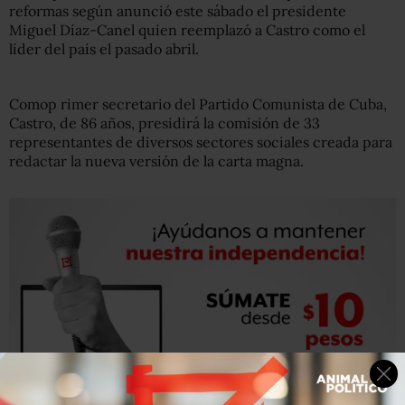
reformas según anunció este sábado el presidente
Miguel Díaz-Canel quien reemplazó a Castro como el
líder del país el pasado abril.
Comop rimer secretario del Partido Comunista de Cuba,
Castro, de 86 años, presidirá la comisión de 33
representantes de diversos sectores sociales creada para
redactar la nueva versión de la carta magna.