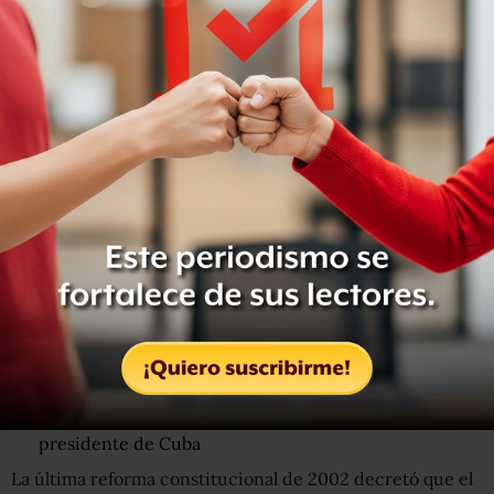
5 desafíos a los que se enfrenta Miguel Díaz-Canel, el
sucesor de Raúl Castro en la presidencia de Cuba
Socialismo
Los hermanos Castro, primero Fidel y luego Raúl
gobernaron la isla entre 1959 y 2018.
Y el actual presidente Díaz-Canel es un socialista
confeso. En su discurso inaugural, declaró que "no había
lugar en Cuba para quienes luchan por la restauración
del capitalismo".
"No habrá espacio para el capitalismo" y otras 3 frases
del primer discurso de Miguel Díaz-Canel como
presidente de Cuba
La última reforma constitucional de 2002 decretó que el