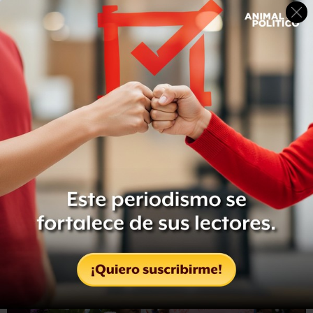
"Nunca imaginé que mi hijo moriría en manos de alguien
junto a quien luché
", dijo Ortiz. "Todavía soy un
Sandinista, pero no con Daniel (Ortega).