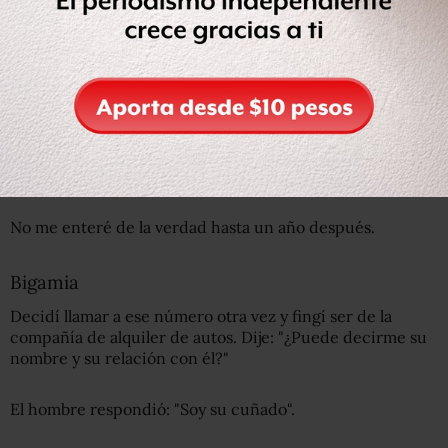
de sus hermanas estaba usando un tocado (prenda
tradicional que usan los invitados en las bodas en
Europa). Era una de esas
dudas tontas que se me habían
quedado
.
Le dije a una amiga: "¿No se habrá casado, no?" Sabía que
sonaba tonto. Mis amigos se rieron y dijeron que era
ridículo.
No me enteré de la verdad hasta un año después.
Bigamia
Decidí llamar a ese número otra vez y fingí ser de la
compañía de alquiler de autos. Dije: "¿Puede decirme su
nombre y su relación con él?"
El hombre respondió: "Soy su cuñado".