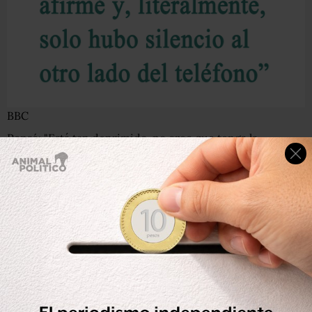
BBC
Pensé: "Está tan deprimido, no creo que tenga la
capacidad mental para lidiar con una aventura y
mantenerla en secreto". Así que lo dejé ahí.
Con el tiempo, contacté con Maurice y decidí que si
había sido capaz de abandonar el hogar familiar sin
decirle adiós a su hijo, que estaba en la casa en ese
momento, entonces no pertenecía a nuestra familia. Así
que empecé con los trámites de divorcio.
También había visto en Facebook en abril de 2013 una
foto de sus hermanas y sus hijas en Mascate en la que una