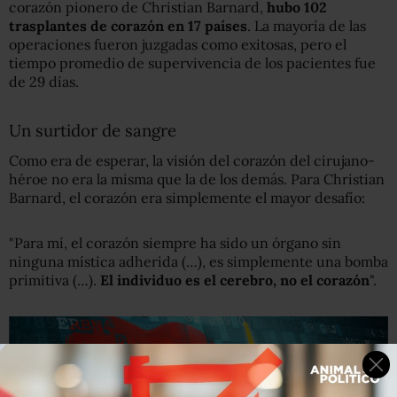
corazón pionero de Christian Barnard,
hubo 102
trasplantes de corazón en 17 países
. La mayoría de las
operaciones fueron juzgadas como exitosas, pero el
tiempo promedio de supervivencia de los pacientes fue
de 29 días.
Un surtidor de sangre
Como era de esperar, la visión del corazón del cirujano-
héroe no era la misma que la de los demás. Para Christian
Barnard, el corazón era simplemente el mayor desafío:
"Para mí, el corazón siempre ha sido un órgano sin
ninguna mística adherida (…), es simplemente una bomba
primitiva (…).
El individuo es el cerebro, no el corazón
".