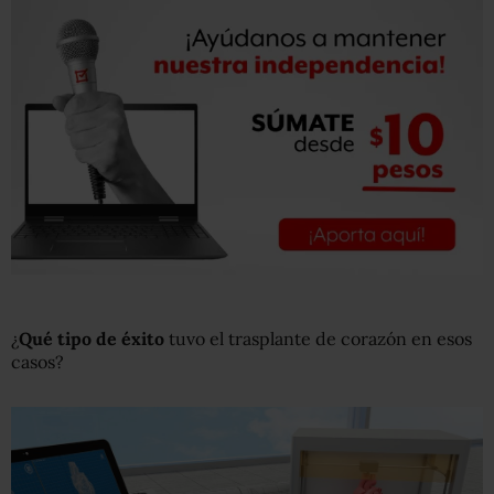
¿
Qué tipo de éxito
tuvo el trasplante de corazón en esos
casos?