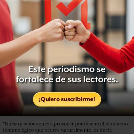
Getty Images
El corazón mismo pasó a ser una máquina.
Uno de los problemas con todos los intentos de trasplante
fue el rechazo del órgano por parte del cuerpo del
receptor.
Peter Medawar y sus colegas, inmunólogos pioneros en
University College
, Londres, decidieron abordarlo:
"Nuestra ambición era provocar por diseño el fenómeno
inmunológico que ocurre naturalmente, es decir,