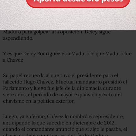
Tras ser ministra de Información, canciller y presidenta
de la plenipotenciaria Asamblea Constituyente, cuya
creación en una polémica interpretación constitucional
fue una de las estrategias políticas más hábiles de
Maduro para golpear a la oposición, Delcy sigue
ascendiendo.
Y es que Delcy Rodríguez es a Maduro lo que Maduro fue
a Chávez
Su papel recuerda al que tuvo el presidente para el
fallecido Hugo Chávez. El actual mandatario presidió el
Parlamento y luego fue jefe de la diplomacia durante
siete años, el periodo de mayor expansión y éxito del
chavismo en la política exterior.
Luego, ya enfermo, Chávez lo nombró vicepresidente,
anticipando lo que sucedió en diciembre de 2012,
cuando el comandante anunció que si algo le pasaba, el
chavismo debía unir fuerzas detrás de Maduro.