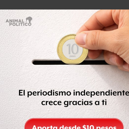
Maduro suele referirse a ella solo por su nombre de pila y
fue con él en la presidencia cuando su carrera política
despegó.
Antes, en tiempos de Chávez había sido directora de
Asuntos Internacionales del Ministerio de Energía y
Minas y vicecanciller de Venezuela para Europa. Pero
quedó apartada del círculo de confianza del entonces
presidente.
Una escudera "probada en mil batallas"
por Daniel García Marco, corresponsal de BBC News
Mundo en Caracas
"Probada en mil batallas", ese fue uno de los elogios que
Nicolás Maduro le dedicó en Twitter al nombrarla
vicepresidenta, número dos del Ejecutivo.