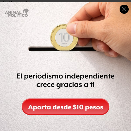
Getty Images
A los voluntarios se les mostró imágenes de queso pero
sus respuesta cerebral no fue tan alta como con las
donuts.
Después se les preguntó por qué alimento pujarían más si
fuese sometido a una subasta.
En comparación con los productos que contenían solo
azúcar o solo carbohidratos, el equipo vio que los
alimentos con ambos componentes, como por ejemplo las
donuts, generaban
muchísima más actividad en el
cuerpo estriado del cerebro
, una región involucrada en
la producción de la
dopamina
, el neurotransmisor del
placer.
El “cuarteto de la felicidad”: cómo activar los efectos
positivos de las endorfinas y otras sustancias químicas
que nos hacen sentir mejor