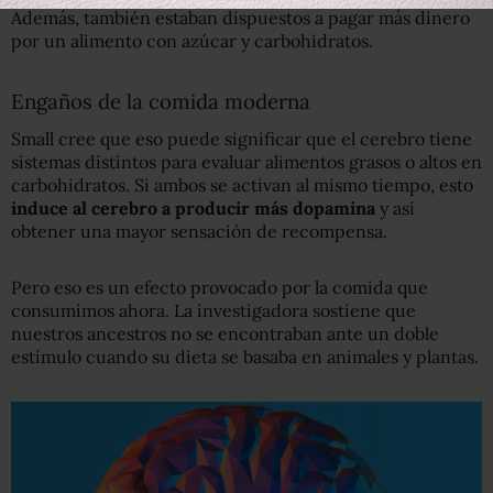
Además, también estaban dispuestos a pagar más dinero
por un alimento con azúcar y carbohidratos.
Engaños de la comida moderna
Small cree que eso puede significar que el cerebro tiene
sistemas distintos para evaluar alimentos grasos o altos ​​en
carbohidratos. Si ambos se activan al mismo tiempo, esto
induce al cerebro a producir más dopamina
y así
obtener una mayor sensación de recompensa.
Pero eso es un efecto provocado por la comida que
consumimos ahora. La investigadora sostiene que
nuestros ancestros no se encontraban ante un doble
estímulo cuando su dieta se basaba en animales y plantas.