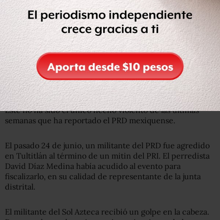
Vamos a Ganar
#LosReyesLaPaz
con
@Mondragon_JL
,
gracias @juan_zepeda_hernandez por tu visita a nuestro
querido municipio
#PorLaPazAlFrente
#VamosAGanar
pic.twitter.com/L2d7uhoqif
— Rodrigo Farfán (@RodFarfan)
June 26, 2018
Este no ha sido el único hecho violento de las últimas
semanas que ha reportado el PRD mexiquense.
El pasado 24 de junio, un militante del PRD fue agredido
en Tultitlán al término de un mitin del PRI. El perredista
David Díaz Medina había acudido al evento para
fiscalizarlo, en su calidad de representante de la junta
distrital.
El militante del Sol Azteca recibió un golpe en la cabeza.