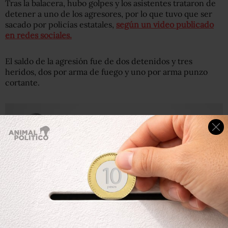
Tras la balacera, hubo golpes y los asistentes trataron de
detener a uno de los agresores, por lo que tuvo que ser
sacado por policías estatales,
según un video publicado
en redes sociales.
El saldo de la agresión fue de dos detenidos y tres
heridos, dos por arma de fuego y uno por arma punzo
cortante.