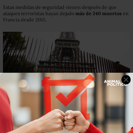
Estas medidas de seguridad vienen después de que
ataques terroristas hayan dejado
más de 240
muertos
en
Francia desde 2015.
EPA
Dos de los costados del monumento estarán protegidos
por una valla metálica.