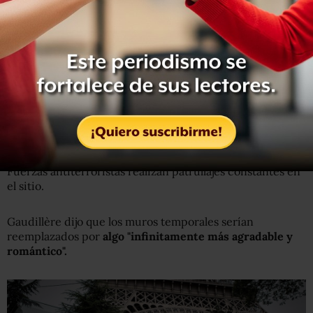
Para evitar ataques de vehículos, ya fueron colocados
420
bloques
de concreto
en frente de las paredes de vidrio
como protección adicional.
La explanada bajo la torre Eiffel fue cerrada al libre
tránsito del público desde junio de 2016.
¿Por qué Francia ha sido blanco de tantos ataques de
Estado Islámico?
Fuerzas antiterroristas realizan patrullajes constantes en
el sitio.
Gaudillère dijo que los muros temporales serían
reemplazados por
algo "infinitamente más agradable y
romántico"
.