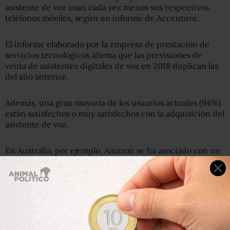
asistente de voz usan cada vez menos sus respectivos
teléfonos móviles, según un informe de Accenture.
El informe elaborado por la empresa de prestación de
servicios tecnológicos afirma que las previsiones de
venta de asistentes digitales de voz en 2018 duplican las
del año anterior.
Además, una gran mayoría de los usuarios actuales (94%)
están satisfechos o muy satisfechos con la adquisición del
asistente de voz.
En Australia, por ejemplo, Amazon se ha asociado con un
desarrollador inmobiliario australiano para contruir
apartamentos ‘digitalizados’ con asistente de voz. Esto
significa que 1.205 apartamentos en Melbourne ya
vendrán equipados con Alexa y Echo Plus.
2.
C
ambiará
n
la manera en la que consumimos