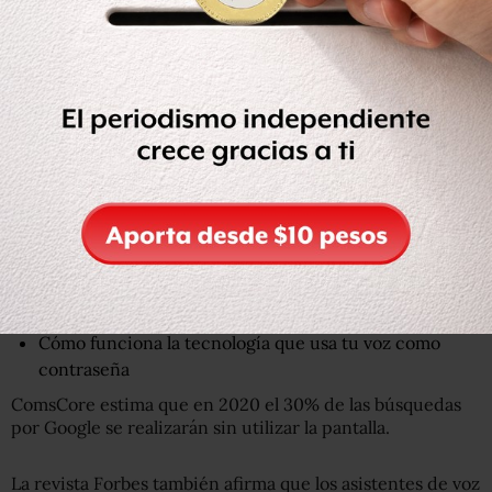
Según una encuesta realizada en 2017 en Estados Unidos,
el 29% de los compradores online usa una interfaz
controlada por voz, mientras que el 41% planea hacerlo
en un futuro.
El 70% de los propietarios de dispositivos domésticos
inteligentes ya compran por voz.
Además, Google afirma que el 20% de las consultas de
búsqueda móvil enviadas a través de su aplicación ya se
realizan por voz.
Cómo funciona la tecnología que usa tu voz como
contraseña
ComsCore estima que en 2020 el 30% de las búsquedas
por Google se realizarán sin utilizar la pantalla.
La revista Forbes también afirma que los asistentes de voz