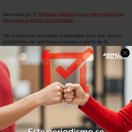
Sin embargo,
el Tribunal consideró que esto vulnera los
derechos políticos del exalcalde.
“Se ordena a la autoridad responsable para que dentro
del término de seis horas contadas a partir de la
notificación de la presente sentencia, registre a Luis
Fernando Castellanos Cal y Mayor, como candidato a la
gubernatura del Estado de Chiapas, postulado por la
Candidatura Común de los Partidos Políticos Verde
Ecologista de México, Chiapas, Unido y Podemos Mover a
Chiapas”, señala la resolución.