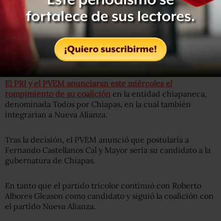
El PRI y el PVEM anunciaran este miércoles el
rompimiento de su coalición
en la entidad chiapaneca,
denominada Todos por Chiapas, en la cual también
integrarían a Nueva Alianza.
Tras la decisión, el PVEM anunció que postularía a
Fernando Castellanos Cal y Mayor sería su candidato a la
gubernatura de Chiapas.
En tanto que el partido tricolor continuó con Roberto
Albores Gleason como candidato y siguió la coalición con
el partido Nueva Alianza.