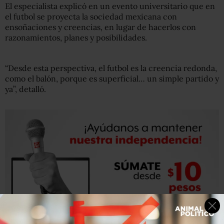
El especialista explicó en un evento universitario que en
el futbol se proyecta la sociedad mexicana con
ensoñaciones y creencias, en lugar de hacerlos con
razonamientos, planes y posibilidades.
“Desde esta perspectiva, el futbol es la creencia redonda,
como el balón, porque es superficial… un simple partido y
ya”, detalló.