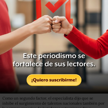
¿Por qué México no llega al quinto partido?
pic.twitter.com/jbaJr2ogHt
— UNAM Global (@unamglobal)
23 de mayo de 2018
Futbol, un negocio redondo en México
Hugo Sánchez Gudiño, académico de la Facultad de
Estudios Superiores Aragón y de la Facultad de Ciencias
Políticas y Sociales explicó que no se llega a ese ansiado
juego desde el Mundial de 1986 porque el actual modelo
de negocios de este deporte en el país prioriza la
ganancia publicitaria y no el desarrollo de jugadores
profesionales.
Como un segundo factor, el especialista dijo que se
inhibe el surgimiento de talentos nacionales también por