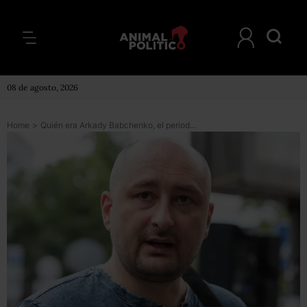
08 de agosto, 2026
Home
>
Quién era Arkady Babchenko, el periodista ruso crítico con Putin asesinado en Ucrania