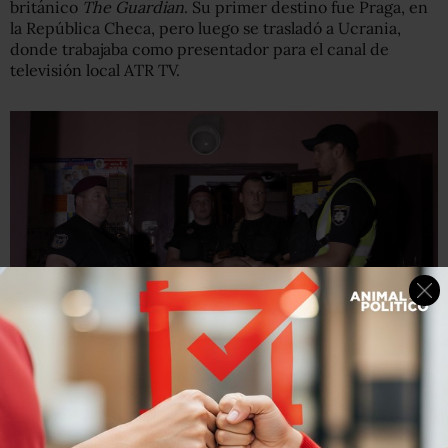
británico
The Guardian
. Su primer destino fue Praga, en
la República Checa, pero luego se trasladó a Ucrania,
donde trabajaba como presentador para el canal de
televisión local ATR TV.
Reuters
La policía ucraniana cree que Arkady Babchenko fue
asesinado por sus "actividades profesionales".