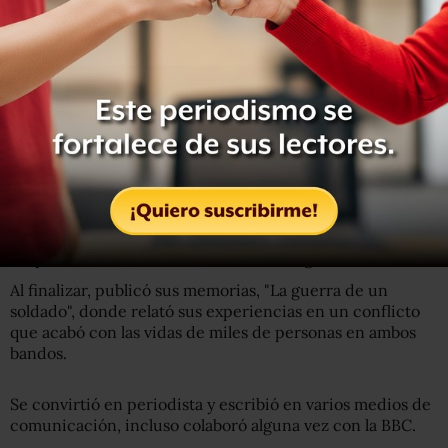
Babchenko era un
conocido crítico del presidente de su
país, Vladimir Putin
. Se había manifestado en contra de
la intervención rusa en Siria y en el este de Ucrania.
A los 18 años, cuando estudiaba Derecho en Moscú, fue
llamado a servir en el ejército ruso, lo que le llevó a
participar en las dos guerras con Chechenia entre los
años 1994 y 2000.
Quién era y qué reporteaba Ahmad Shah, el joven
periodista de la BBC asesinado en Afganistán
Al finalizar, publicó sus memorias, "La guerra de un
soldado", donde relató sus experiencias en un conflicto
que acabó con las vidas de miles de personas en ambos
bandos.
Se convirtió en periodista y escribió en varios medios de
comunicación, incluso colaboró alguna vez con la BBC.