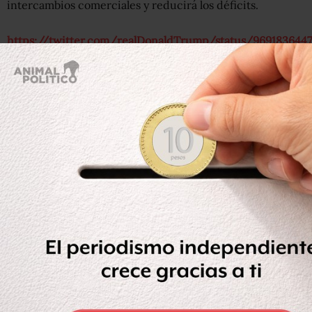
intercambios comerciales y reducirá los déficits.
https://twitter.com/realDonaldTrump/status/969183644
"Nuestras industrias de acero y aluminio (y muchas otras)
han sido diezmadas durante décadas por el comercio
injusto y la mala política con los países del mundo. No
podemos permitir que se sigan aprovechando de nuestra
nación o nuestras empresas. ¡Queremos un comercio
libre, justo e INTELIGENTE!", escribió en Twitter.
¿Cuáles son las principales "armas" que se
utilizan en estas guerras?
"Básicamente, hay dos: la principal son
los aranceles
, que
son impuestos a las importaciones, y las
cuotas de
importaciones
, que son límites a la cantidad de
determinados productos que se puede importar", señala
el experto del Center for Trade Policy Studies.