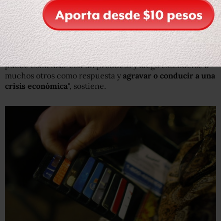
Añade que, en dependencia de las regulaciones, son
posibles también restructuraciones en las políticas de
gobierno respecto al país que impuso las medidas.
"Lo otro es que, como pasó durante la crisis de 1930,
puede comenzar con un producto y luego extenderse a
muchos otros como respuesta y
agravar o conducir a una
crisis económica
", sostiene.