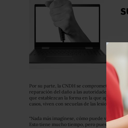
Por su parte, la CNDH se comprometió a envi
reparación del daño a las autoridades del gobi
que establezcan la forma en la que apoyarán a l
casos, viven con secuelas de las lesiones por d
“Nada más imagínese, cómo puede vivir uno… en
Esto tiene mucho tiempo, pero pues no se olvid