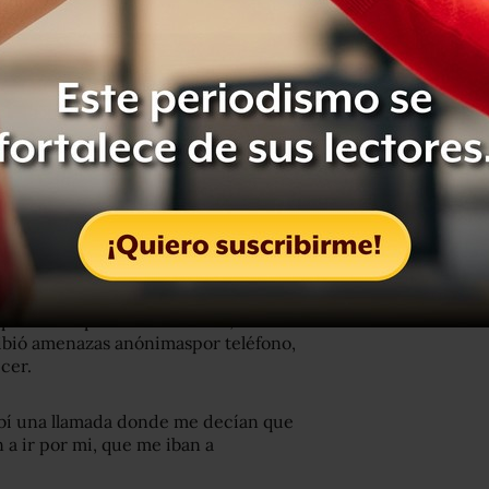
ionados en el ataque.
 bala en la ingle, pues de acuerdo
os hospitales, es menos riesgoso que
que se encuentra.
hace casi tres años “no vemos ninguna
ión de daños… ni siquiera una
recer”
or los disparos de militares, señaló
cibió amenazas anónimaspor teléfono,
ecer.
cibí una llamada donde me decían que
 a ir por mi, que me iban a