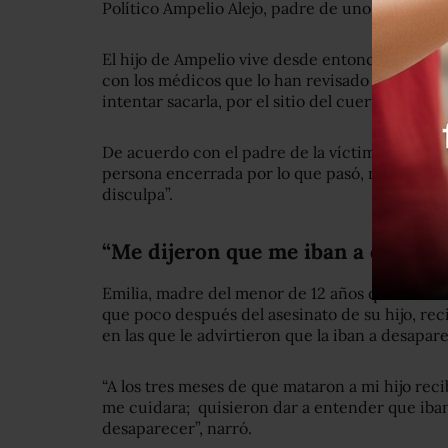
Político Ampelio Alejo, padre de uno de los les
El hijo de Ampelio vive desde entonces con una
con los médicos que lo han revisado en distint
intentar sacarla, por el sitio del cuerpo en el 
De acuerdo con el padre de la víctima, desde 
persona encerrada por lo que pasó, ni reparac
disculpa”.
“Me dijeron que me iban a desapa
Emilia, madre del menor de 12 años que murió p
que poco después del asesinato de su hijo, re
en las que le advirtieron que la iban a desapar
“A los tres meses de que mataron a mi hijo re
me cuidara; quisieron dar a entender que iban
desaparecer”, narró.