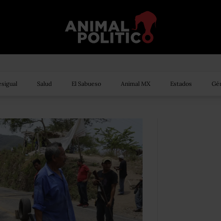
sigual
Salud
El Sabueso
Animal MX
Estados
Gén