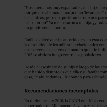
“Nos quedamos muy espantados, mis hijos me pe
porque no sabemos si nos podían ‘levantar’. Y n
‘malandros’, pero no quisiéramos que nos pasa
más querían? Ya me mataron a mi hijo, ¿y toda
no puede ser”, lamentó.
Emilia explicó que las autoridades, en esta oc
la detención de los militares relacionados con
establecerse la cadena de mando que dio indica
2015 se abriera fuego contra los pobladores.
Desde el asesinato de su hijo y luego de las am
que ha sido distinto es que ella y su familia t
casa, “Y ahí andamos… luchando para salir adel
Recomendaciones incumplidas
En diciembre de 2016, la CNDH emitió la reco
gobernador de Michoacán, Silvano Aureoles, así