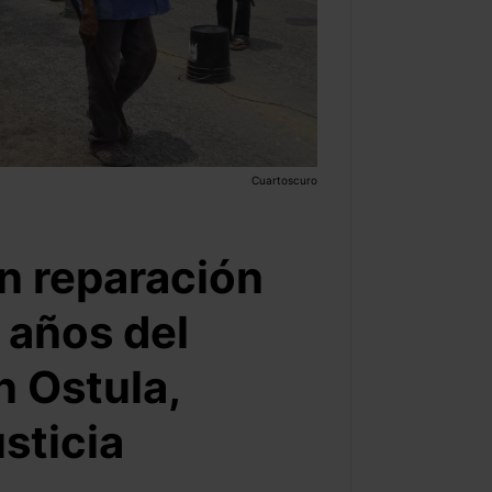
Cuartoscuro
in reparación
 años del
n Ostula,
sticia