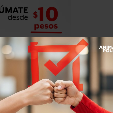
ar un documento con indicadores de
erno de Michoacán y del Ejército, para
as víctimas, quienes, en algunos
isparos que recibieron.
 la parte económica, en lo físico.
a”, dijo en entrevista con Animal