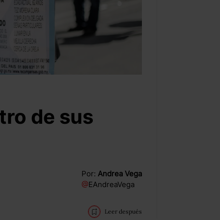
tro de sus
Por:
Andrea Vega
@
EAndreaVega
Leer después