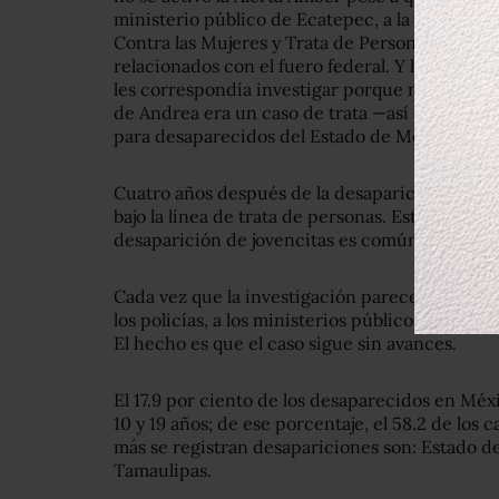
ministerio público de Ecatepec, a la Fiscalía Es
Contra las Mujeres y Trata de Personas (Fevintr
relacionados con el fuero federal. Y luego de u
les correspondía investigar porque no había n
de Andrea era un caso de trata —así que volvió a
para desaparecidos del Estado de México.
Cuatro años después de la desaparición de And
bajo la línea de trata de personas. Esta ocurr
desaparición de jovencitas es común.
Cada vez que la investigación parece avanzar,
los policías, a los ministerios públicos o a los 
El hecho es que el caso sigue sin avances.
El 17.9 por ciento de los desaparecidos en Méx
10 y 19 años; de ese porcentaje, el 58.2 de los
más se registran desapariciones son: Estado de
Tamaulipas.