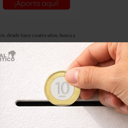
en, desde hace cuatro años, busca a
an las 11 de la mañana. Estaban a una
, en Ecatepec, Estado de México,
ue hacer unos mandados y la hija
se supo más de la adolescente.
o. Solo una le dijo que la vio pasar,
fumó a una cuadra de su casa. “En la
s grandísimo, pero nadie vio nada, no
da”, cuenta Angélica.
habido omisiones en la investigación:
 tenía 15 años; la denuncia pasó del