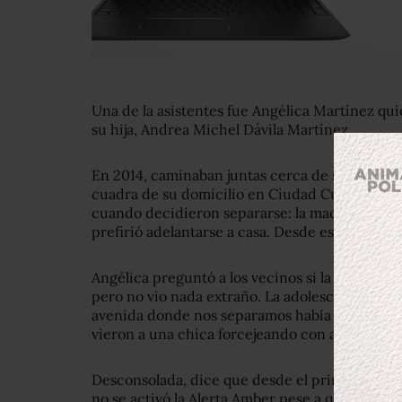
Una de la asistentes fue Angélica Martínez qui
su hija, Andrea Michel Dávila Martínez.
En 2014, caminaban juntas cerca de su casa. Er
cuadra de su domicilio en Ciudad Cuauhtémoc
cuando decidieron separarse: la madre tenía q
prefirió adelantarse a casa. Desde ese día, no 
Angélica preguntó a los vecinos si la habían vist
pero no vio nada extraño. La adolescente se es
avenida donde nos separamos había un tiangui
vieron a una chica forcejeando con alguien. Na
Desconsolada, dice que desde el principio ha 
no se activó la Alerta Amber pese a que Andrea