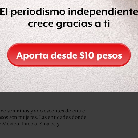
pecial para los Delitos de Violencia
a), que atrae casos de trata,
n año, las autoridades dijeron que no
ingún indicio para considerar que el
l fuero común, es decir, a la fiscalía
rea, su caso se comenzó a investigar
ió en una zona de Ecatepec donde la
 explica Angélica Martínez, cambian a
fiscales y el proceso vuelve a comenzar.
ico son niños y adolescentes de entre
 casos son mujeres. Las entidades donde
 México, Puebla, Sinaloa y